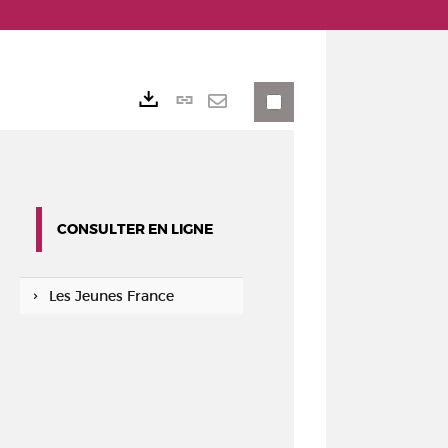
Lien
Exports
permanent
Envoyer
(Nouvelle
par
fenêtre)
mail
CONSULTER EN LIGNE
Les Jeunes France