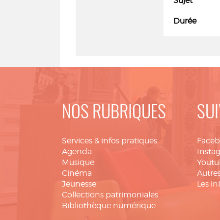
Sujet
Durée
NOS RUBRIQUES
SUI
Services & infos pratiques
Face
Agenda
Insta
Musique
Youtu
Cinéma
Autres
Jeunesse
Les in
Collections patrimoniales
Bibliothèque numérique