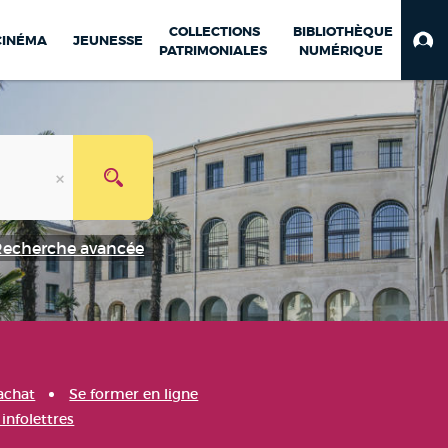
COLLECTIONS
BIBLIOTHÈQUE
CINÉMA
JEUNESSE
PATRIMONIALES
NUMÉRIQUE
Recherche avancée
achat
Se former en ligne
infolettres