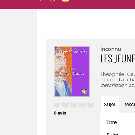
Inconnu
LES JEUN
Théophile Gau
matin. La ch
description co
/5
Sujet
Descr
0
avis
Titre