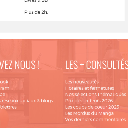
Livres & BD
Plus de 2h.
VEZ NOUS !
LES + CONSULTÉ
book
Les nouveautés
gram
Horaires et fermetures
be
Nos sélections thématiques
 réseaux sociaux & blogs
Prix des lecteurs 2026
folettres
Les coups de coeur 2025
Les Mordus du Manga
Vos derniers commentaires