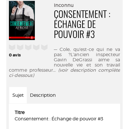
(Nouve
par
Inconnu
fenêtr
mail
CONSENTEMENT :
ÉCHANGE DE
POUVOIR #3
/5
— Cole, qu’est-ce qui ne va
pas ?L’ancien inspecteur
0
avis
Gavin DeGrassi aime sa
nouvelle vie et son travail
comme professeur
... (voir description complète
ci-dessous)
Sujet
Description
Titre
Consentement : Échange de pouvoir #3