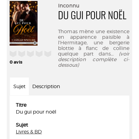
(Nouve
par
Inconnu
fenêtr
mail
DU GUI POUR NOËL
Thomas mène une existence
en apparence paisible à
l’Hermitage, une bergerie
blottie à flanc de colline
/5
quelque part dans
... (voir
description complète ci-
0
avis
dessous)
Sujet
Description
Titre
Du gui pour noël
Sujet
Livres & BD