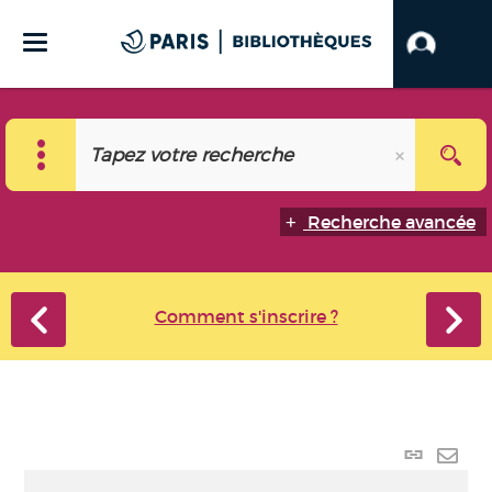
Recherche avancée
Comment s'inscrire ?
Lien
perma
Envo