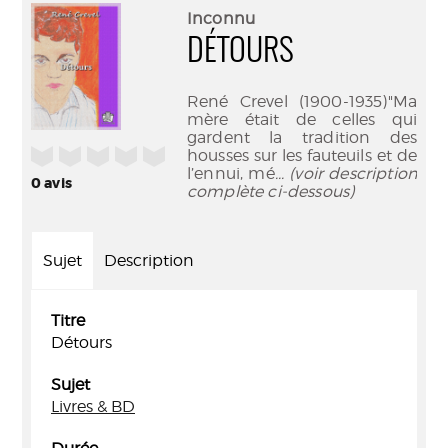
(Nouve
par
Inconnu
fenêtr
mail
DÉTOURS
René Crevel (1900-1935)"Ma
mère était de celles qui
gardent la tradition des
/5
housses sur les fauteuils et de
l’ennui, mé
... (voir description
0
avis
complète ci-dessous)
Sujet
Description
Titre
Détours
Sujet
Livres & BD