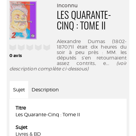
(Nouve
par
Inconnu
fenêtr
mail
LES QUARANTE-
CINQ : TOME II
Alexandre Dumas (1802-
/5
1870)"Il était dix heures du
soir à peu près : MM. les
0
avis
députés s’en retournaient
assez contrits, e
... (voir
description complète ci-dessous)
Sujet
Description
Titre
Les Quarante-Cinq : Tome II
Sujet
Livres & BD