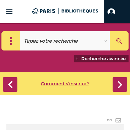
Recherche avancée
Comment s'inscrire ?
Lien
perma
Envo