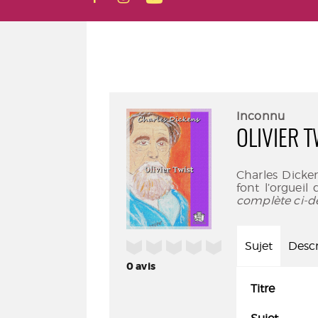
Inconnu
OLIVIER T
Charles Dicke
font l’orgueil 
complète ci-d
/5
Sujet
Descr
0
avis
Titre