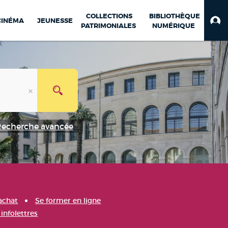
COLLECTIONS
BIBLIOTHÈQUE
CINÉMA
JEUNESSE
PATRIMONIALES
NUMÉRIQUE
Recherche avancée
achat
Se former en ligne
infolettres