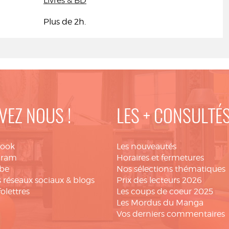
Livres & BD
Plus de 2h.
VEZ NOUS !
LES + CONSULTÉ
book
Les nouveautés
gram
Horaires et fermetures
be
Nos sélections thématiques
 réseaux sociaux & blogs
Prix des lecteurs 2026
folettres
Les coups de coeur 2025
Les Mordus du Manga
Vos derniers commentaires