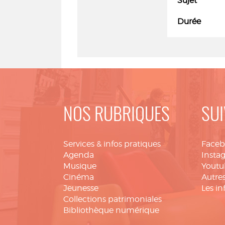
Sujet
Durée
NOS RUBRIQUES
SUI
Services & infos pratiques
Face
Agenda
Insta
Musique
Youtu
Cinéma
Autres
Jeunesse
Les in
Collections patrimoniales
Bibliothèque numérique