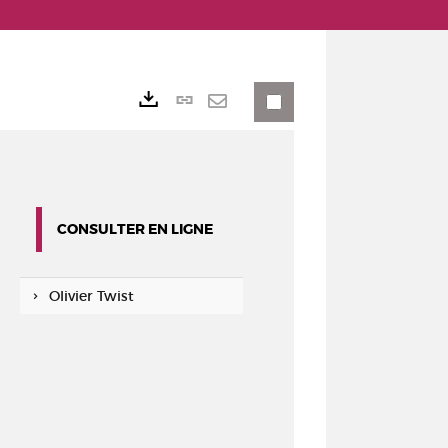
Lien
Exports
permanent
Envoyer
(Nouvelle
par
fenêtre)
mail
CONSULTER EN LIGNE
Olivier Twist