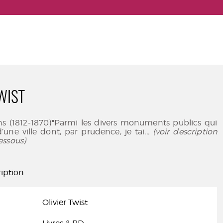
WIST
ns (1812-1870)"Parmi les divers monuments publics qui
d’une ville dont, par prudence, je tai
... (voir description
essous)
iption
Olivier Twist