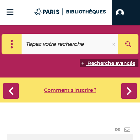
Recherche avancée
Comment s'inscrire ?
Lien
perma
Envo