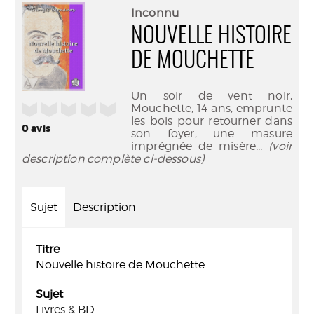
(Nouve
par
Inconnu
fenêtr
mail
NOUVELLE HISTOIRE
DE MOUCHETTE
Un soir de vent noir,
/5
Mouchette, 14 ans, emprunte
les bois pour retourner dans
0
avis
son foyer, une masure
imprégnée de misère
... (voir
description complète ci-dessous)
Sujet
Description
Titre
Nouvelle histoire de Mouchette
Sujet
Livres & BD