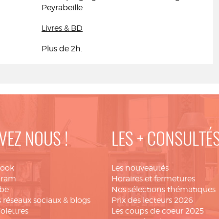
Peyrabeille
Livres & BD
Plus de 2h.
VEZ NOUS !
LES + CONSULTÉ
book
Les nouveautés
gram
Horaires et fermetures
be
Nos sélections thématiques
 réseaux sociaux & blogs
Prix des lecteurs 2026
folettres
Les coups de coeur 2025