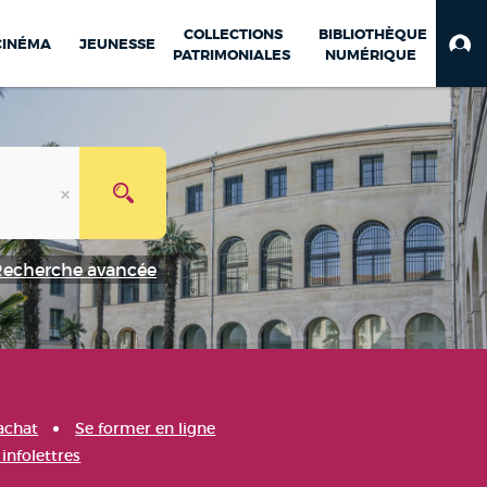
COLLECTIONS
BIBLIOTHÈQUE
CINÉMA
JEUNESSE
PATRIMONIALES
NUMÉRIQUE
Recherche avancée
achat
Se former en ligne
infolettres