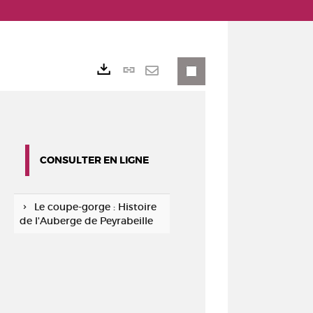
Lien
Exports
permanent
Envoyer
(Nouvelle
par
fenêtre)
mail
CONSULTER EN LIGNE
Le coupe-gorge : Histoire
de l'Auberge de Peyrabeille