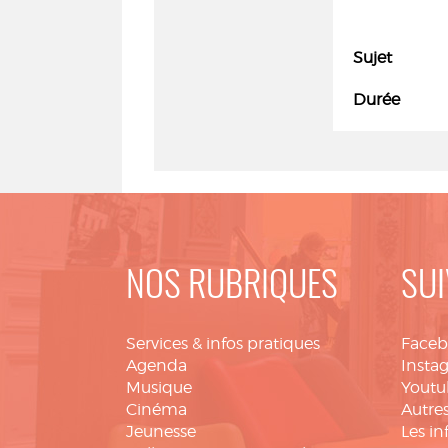
Sujet
Durée
NOS RUBRIQUES
SUI
Services & infos pratiques
Face
Agenda
Insta
Musique
Youtu
Cinéma
Autres
Jeunesse
Les in