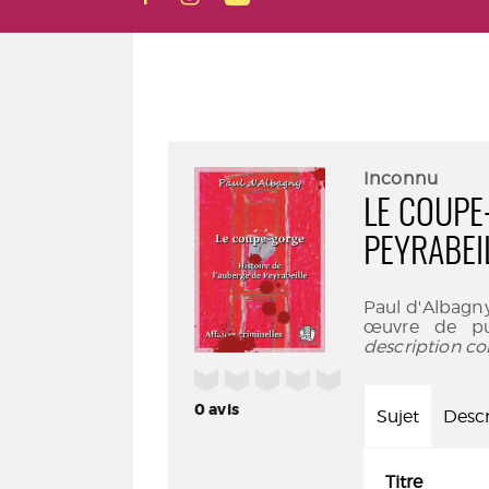
Inconnu
LE COUPE
PEYRABEI
Paul d'Albagny
œuvre de pu
description co
/5
0
avis
Sujet
Descr
Titre