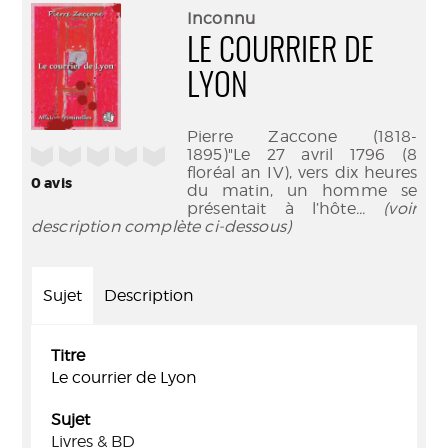
(Nouve
par
Inconnu
fenêtr
mail
LE COURRIER DE
LYON
Pierre Zaccone (1818-
/5
1895)"Le 27 avril 1796 (8
floréal an IV), vers dix heures
0
avis
du matin, un homme se
présentait à l’hôte
... (voir
description complète ci-dessous)
Sujet
Description
Titre
Le courrier de Lyon
Sujet
Livres & BD