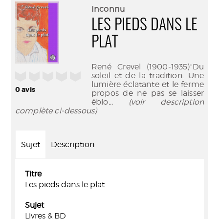
(Nouve
par
Inconnu
fenêtr
mail
LES PIEDS DANS LE
PLAT
René Crevel (1900-1935)"Du
/5
soleil et de la tradition. Une
lumière éclatante et le ferme
0
avis
propos de ne pas se laisser
éblo
... (voir description
complète ci-dessous)
Sujet
Description
Titre
Les pieds dans le plat
Sujet
Livres & BD