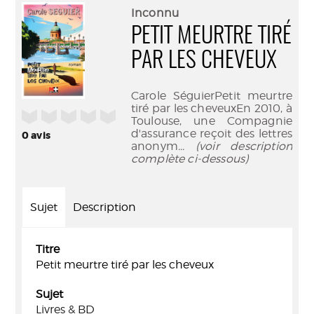
(Nouve
par
Inconnu
fenêtr
mail
PETIT MEURTRE TIRÉ
PAR LES CHEVEUX
Carole SéguierPetit meurtre
tiré par les cheveuxEn 2010, à
/5
Toulouse, une Compagnie
d'assurance reçoit des lettres
0
avis
anonym
... (voir description
complète ci-dessous)
Sujet
Description
Titre
Petit meurtre tiré par les cheveux
Sujet
Livres & BD