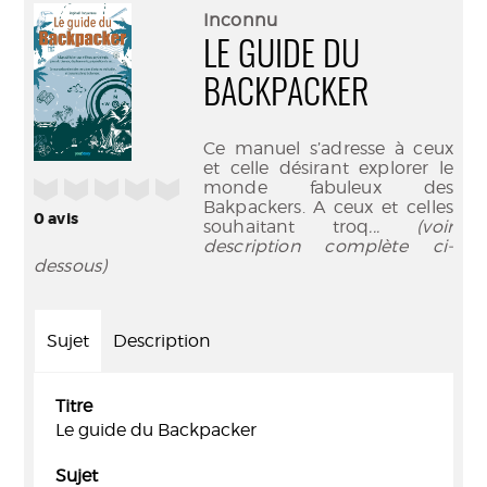
(Nouve
par
Inconnu
fenêtr
mail
LE GUIDE DU
BACKPACKER
Ce manuel s’adresse à ceux
et celle désirant explorer le
/5
monde fabuleux des
Bakpackers. A ceux et celles
0
avis
souhaitant troq
... (voir
description complète ci-
dessous)
Sujet
Description
Titre
Le guide du Backpacker
Sujet