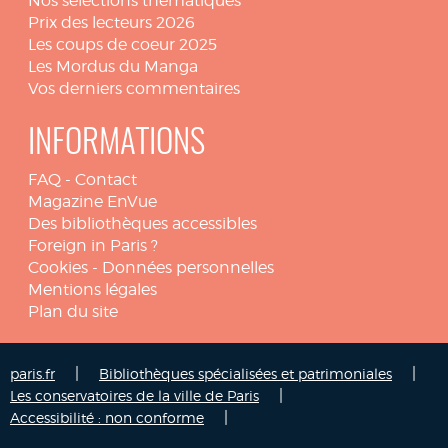
Nos sélections thématiques
Prix des lecteurs 2026
Les coups de coeur 2025
Les Mordus du Manga
Vos derniers commentaires
INFORMATIONS
FAQ
-
Contact
Magazine EnVue
Des bibliothèques accessibles
Foreign in Paris ?
Cookies
-
Données personnelles
Mentions légales
Plan du site
|
|
paris.fr
Bibliothèques spécialisées et patrimoniales
|
Les conservatoires de la ville de Paris
|
Accessibilité : non conforme