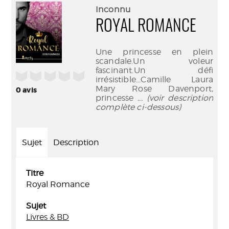
(Nouve
par
Inconnu
fenêtr
mail
ROYAL ROMANCE
Une princesse en plein
scandale.Un voleur
fascinant.Un défi
/5
irrésistible...Camille Laura
Mary Rose Davenport,
0
avis
princesse
... (voir description
complète ci-dessous)
Sujet
Description
Titre
Royal Romance
Sujet
Livres & BD