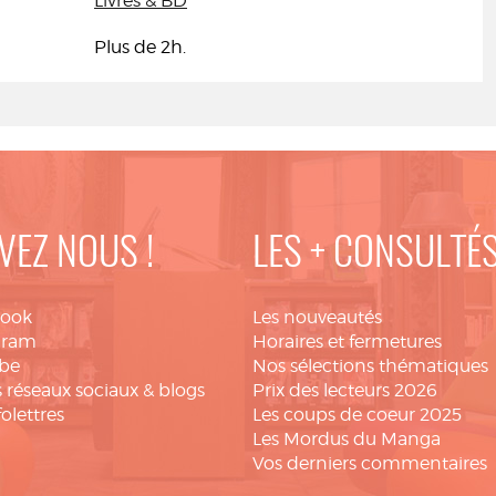
Livres & BD
Plus de 2h.
VEZ NOUS !
LES + CONSULTÉ
book
Les nouveautés
gram
Horaires et fermetures
be
Nos sélections thématiques
 réseaux sociaux & blogs
Prix des lecteurs 2026
folettres
Les coups de coeur 2025
Les Mordus du Manga
Vos derniers commentaires