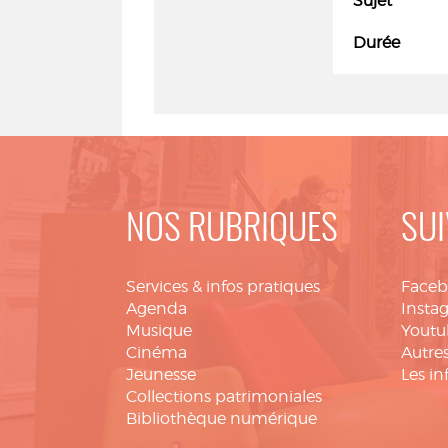
Sujet
Durée
NOS RUBRIQUES
SUI
Services & infos pratiques
Face
Agenda
Insta
Musique
Youtu
Cinéma
Autres
Jeunesse
Les in
Collections patrimoniales
Bibliothèque numérique