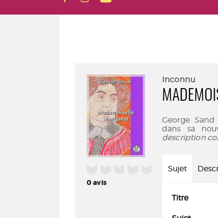
Inconnu
MADEMOI
George Sand (
dans sa nouve
description co
/5
Sujet
Descr
0
avis
Titre