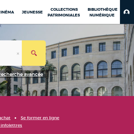
COLLECTIONS
BIBLIOTHÈQUE
CINÉMA
JEUNESSE
PATRIMONIALES
NUMÉRIQUE
Recherche avancée
achat
Se former en ligne
infolettres