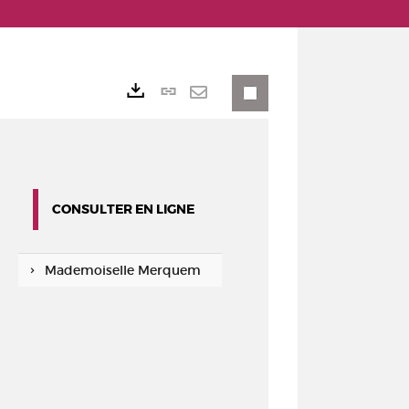
Lien
Exports
permanent
Envoyer
(Nouvelle
par
fenêtre)
mail
CONSULTER EN LIGNE
Mademoiselle Merquem