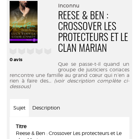
(Nouve
par
Inconnu
fenêtr
mail
REESE & BEN :
CROSSOVER LES
PROTECTEURS ET LE
CLAN MARIAN
/5
0
avis
Que se passe-t-il quand un
groupe de justiciers coriaces
rencontre une famille au grand cœur qui n’en a
rien à faire des
... (voir description complète ci-
dessous)
Sujet
Description
Titre
Reese & Ben : Crossover Les protecteurs et Le