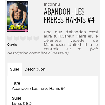
(Nouve
par
Inconnu
fenêtr
mail
ABANDON : LES
FRÈRES HARRIS #4
Une nuit d’abandon total
aura suffi.Gareth Harris est le
/5
défenseur vedette de
0
avis
Manchester United. Il a le
contrôle sur to
... (voir
description complète ci-dessous)
Sujet
Description
Titre
Abandon : Les frères Harris #4
Sujet
Livres & BD