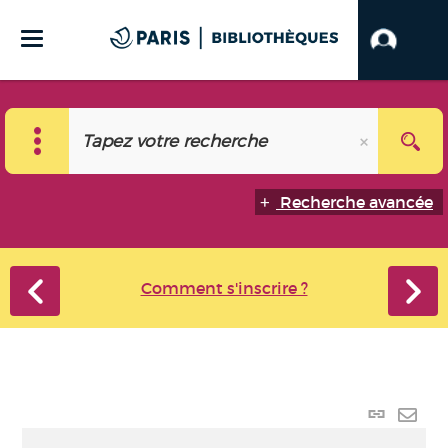
Recherche avancée
Comment s'inscrire ?
Lien
perma
Envo