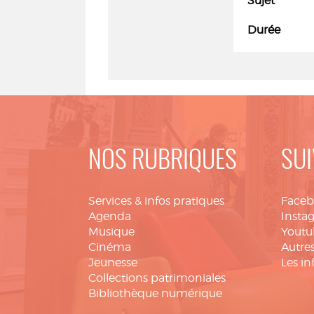
Sujet
Durée
NOS RUBRIQUES
SUI
Services & infos pratiques
Face
Agenda
Insta
Musique
Youtu
Cinéma
Autres
Jeunesse
Les in
Collections patrimoniales
Bibliothèque numérique