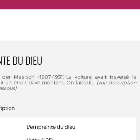
NTE DU DIEU
er Meersch (1907-1951)"La voiture avait traversé le
vait un étroit pavé montant. On laissait
... (voir description
essous)
iption
L'empreinte du dieu