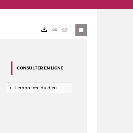
Lien
Exports
permanent
Envoyer
(Nouvelle
par
fenêtre)
mail
CONSULTER EN LIGNE
L'empreinte du dieu