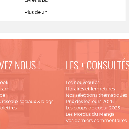
Livres & BD
Plus de 2h.
VEZ NOUS !
LES + CONSULTÉ
book
Les nouveautés
gram
Horaires et fermetures
be
Nos sélections thématiques
 réseaux sociaux & blogs
Prix des lecteurs 2026
folettres
Les coups de coeur 2025
Les Mordus du Manga
Vos derniers commentaires