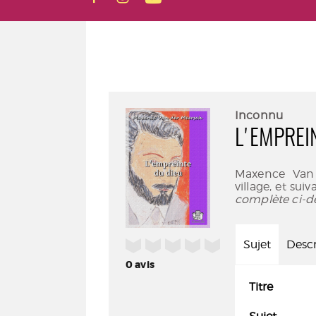
Inconnu
L'EMPREI
Maxence Van d
village, et sui
complète ci-d
/5
Sujet
Descr
0
avis
Titre