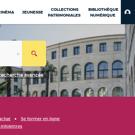
COLLECTIONS
BIBLIOTHÈQUE
CINÉMA
JEUNESSE
PATRIMONIALES
NUMÉRIQUE
Recherche avancée
achat
Se former en ligne
infolettres