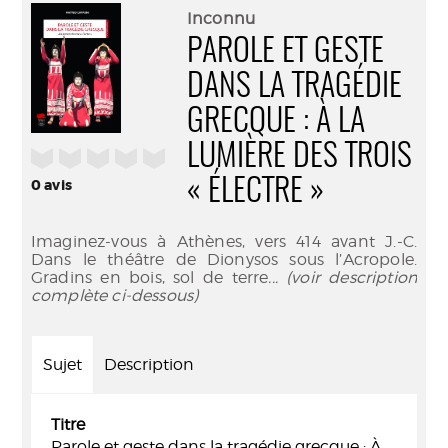
(Nouve
par
Inconnu
fenêtr
mail
PAROLE ET GESTE
DANS LA TRAGÉDIE
GRECQUE : À LA
LUMIÈRE DES TROIS
/5
« ÉLECTRE »
0
avis
Imaginez-vous à Athènes, vers 414 avant J.-C.
Dans le théâtre de Dionysos sous l’Acropole.
Gradins en bois, sol de terre
... (voir description
complète ci-dessous)
Sujet
Description
Titre
Parole et geste dans la tragédie grecque : À