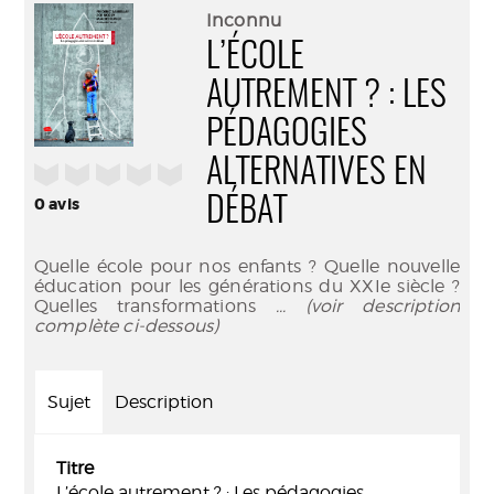
(Nouve
par
Inconnu
fenêtr
mail
L’ÉCOLE
AUTREMENT ? : LES
PÉDAGOGIES
ALTERNATIVES EN
/5
DÉBAT
0
avis
Quelle école pour nos enfants ? Quelle nouvelle
éducation pour les générations du XXIe siècle ?
Quelles transformations
... (voir description
complète ci-dessous)
Sujet
Description
Titre
L’école autrement ? : Les pédagogies