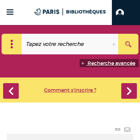
Recherche avancée
Comment s'inscrire ?
Lien
perma
Envo