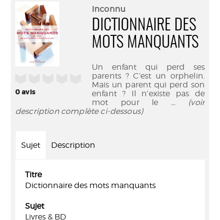
(Nouve
par
Inconnu
fenêtr
mail
DICTIONNAIRE DES
MOTS MANQUANTS
Un enfant qui perd ses
parents ? C’est un orphelin.
/5
Mais un parent qui perd son
0
avis
enfant ? Il n’existe pas de
mot pour le
... (voir
description complète ci-dessous)
Sujet
Description
Titre
Dictionnaire des mots manquants
Sujet
Livres & BD