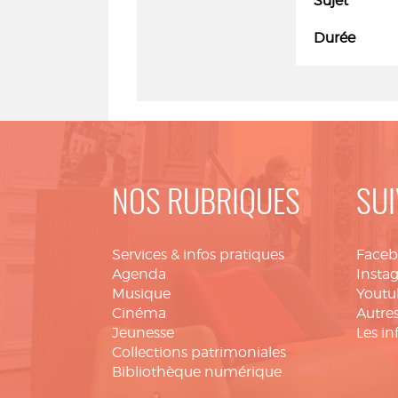
Sujet
Durée
NOS RUBRIQUES
SUI
Services & infos pratiques
Face
Agenda
Insta
Musique
Youtu
Cinéma
Autres
Jeunesse
Les in
Collections patrimoniales
Bibliothèque numérique