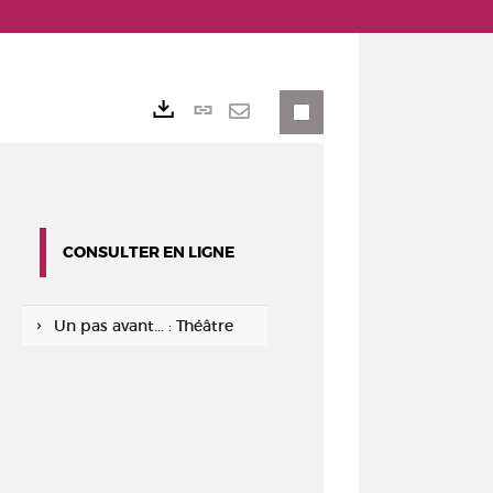
Lien
Exports
permanent
Envoyer
(Nouvelle
par
fenêtre)
mail
CONSULTER EN LIGNE
Un pas avant... : Théâtre