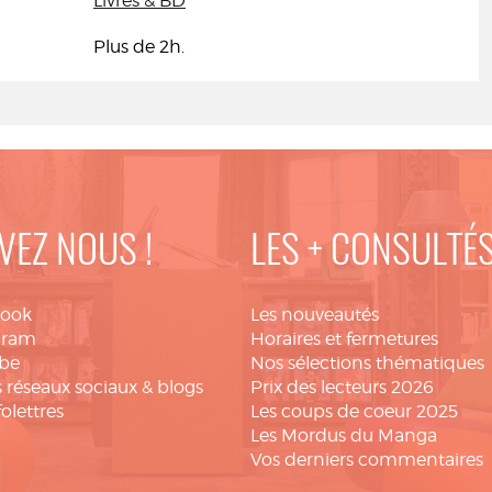
Livres & BD
Plus de 2h.
VEZ NOUS !
LES + CONSULTÉ
book
Les nouveautés
gram
Horaires et fermetures
be
Nos sélections thématiques
 réseaux sociaux & blogs
Prix des lecteurs 2026
folettres
Les coups de coeur 2025
Les Mordus du Manga
Vos derniers commentaires