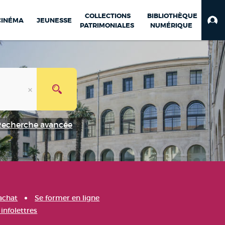
COLLECTIONS
BIBLIOTHÈQUE
CINÉMA
JEUNESSE
PATRIMONIALES
NUMÉRIQUE
Recherche avancée
achat
Se former en ligne
infolettres