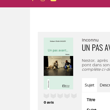
Inconnu
UN PAS AV
Nestor, après
pont dans son 
complète ci-d
Sujet
Descr
/5
Titre
0
avis