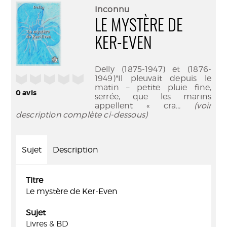
(Nouve
par
Inconnu
fenêtr
mail
LE MYSTÈRE DE
KER-EVEN
Delly (1875-1947) et (1876-
/5
1949)"Il pleuvait depuis le
matin – petite pluie fine,
0
avis
serrée, que les marins
appellent « cra
... (voir
description complète ci-dessous)
Sujet
Description
Titre
Le mystère de Ker-Even
Sujet
Livres & BD