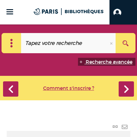
Recherche avancée
Comment s'inscrire ?
Lien
perma
Envo