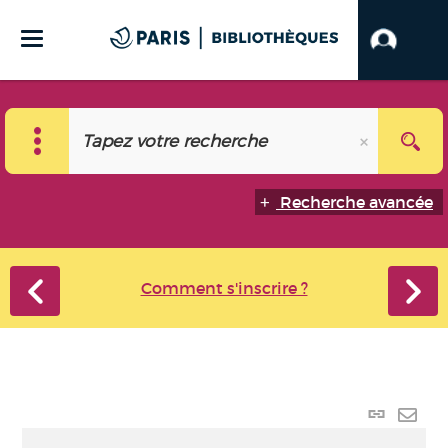
Recherche avancée
Comment s'inscrire ?
Lien
perma
Envo