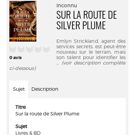
(Nouve
par
Inconnu
fenêtr
mail
SUR LA ROUTE DE
SILVER PLUME
Emlyn Strickland, agent des
services secrets, est peut-être
/5
nouveau sur le terrain, mais
son talent pour identifier les
0
avis
... (voir description complète
ci-dessous)
Sujet
Description
Titre
Sur la route de Silver Plume
Sujet
Livres & BD