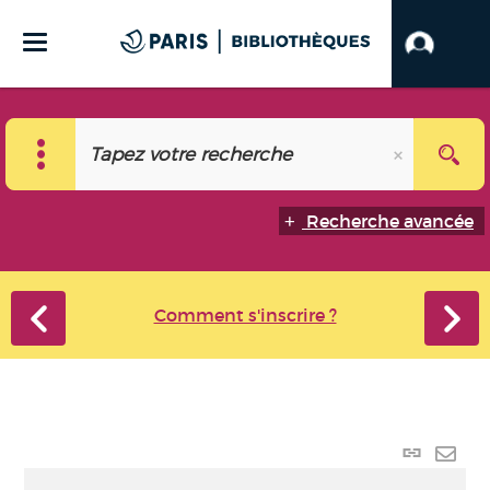
Recherche avancée
Comment s'inscrire ?
Lien
perma
Envo