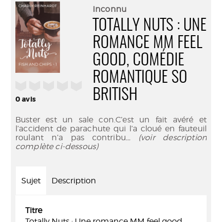
(Nouve
par
Inconnu
fenêtr
mail
TOTALLY NUTS : UNE
ROMANCE MM FEEL
GOOD, COMÉDIE
ROMANTIQUE SO
/5
BRITISH
0
avis
Buster est un sale con.C’est un fait avéré et
l’accident de parachute qui l’a cloué en fauteuil
roulant n’a pas contribu
... (voir description
complète ci-dessous)
Sujet
Description
Titre
Totally Nuts : Une romance MM feel good,