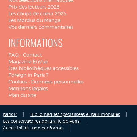
Nos sélections thématiques
Prix des lecteurs 2026
Les coups de coeur 2025
Les Mordus du Manga
Vos derniers commentaires
INFORMATIONS
FAQ
-
Contact
Magazine EnVue
Des bibliothèques accessibles
Foreign in Paris ?
Cookies
-
Données personnelles
Mentions légales
Plan du site
|
|
paris.fr
Bibliothèques spécialisées et patrimoniales
|
Les conservatoires de la ville de Paris
|
Accessibilité : non conforme