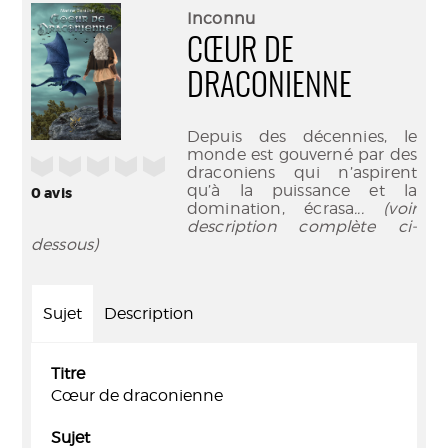
(Nouve
par
Inconnu
fenêtr
mail
CŒUR DE
DRACONIENNE
Depuis des décennies, le
monde est gouverné par des
/5
draconiens qui n’aspirent
qu’à la puissance et la
0
avis
domination, écrasa
... (voir
description complète ci-
dessous)
Sujet
Description
Titre
Cœur de draconienne
Sujet