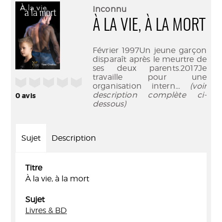
(Nouve
par
Inconnu
fenêtr
mail
À LA VIE, À LA MORT
Février 1997Un jeune garçon
disparaît après le meurtre de
ses deux parents.2017Je
travaille pour une
/5
organisation intern
... (voir
description complète ci-
0
avis
dessous)
Sujet
Description
Titre
À la vie, à la mort
Sujet
Livres & BD