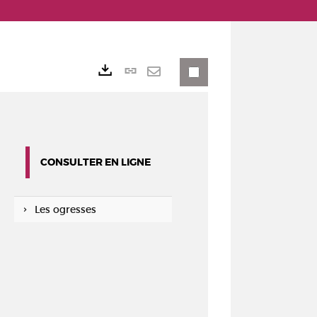
Lien
Exports
permanent
Envoyer
(Nouvelle
par
fenêtre)
mail
CONSULTER EN LIGNE
Les ogresses