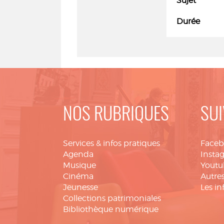
Sujet
Durée
NOS RUBRIQUES
SUI
Services & infos pratiques
Face
Agenda
Insta
Musique
Youtu
Cinéma
Autres
Jeunesse
Les in
Collections patrimoniales
Bibliothèque numérique