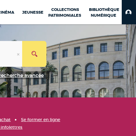
COLLECTIONS
BIBLIOTHÈQUE
CINÉMA
JEUNESSE
PATRIMONIALES
NUMÉRIQUE
Recherche avancée
achat
Se former en ligne
infolettres