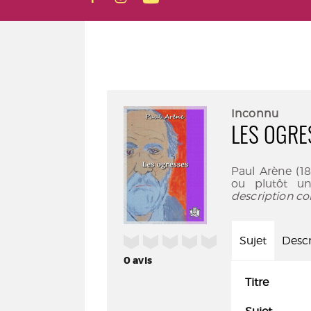
Inconnu
LES OGRE
Paul Arène (1
ou plutôt un
description co
/5
Sujet
Descr
0
avis
Titre