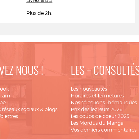
Livres & BD
Plus de 2h.
VEZ NOUS !
LES + CONSULTÉ
book
Les nouveautés
gram
Horaires et fermetures
be
Nos sélections thématiques
 réseaux sociaux & blogs
Prix des lecteurs 2026
folettres
Les coups de coeur 2025
Les Mordus du Manga
Vos derniers commentaires