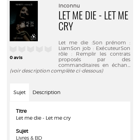
(Nouve
par
Inconnu
fenêtr
mail
LET ME DIE - LET ME
CRY
Let me die :Son prénom :
/5
LiamSon job : ExécuteurSon
rôle : Remplir les contrats
0
avis
proposés par des
commanditaires en échan
...
(voir description complète ci-dessous)
Sujet
Description
Titre
Let me die - Let me cry
Sujet
Livres & BD