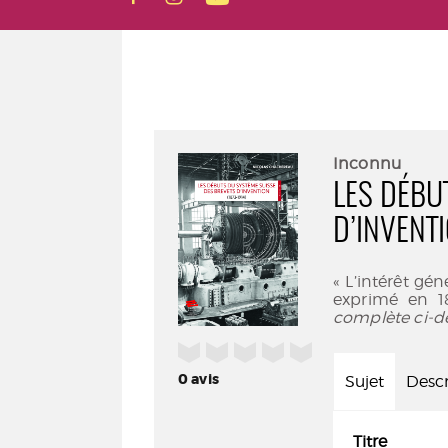
Inconnu
LES DÉBU
D’INVENT
« L’intérêt gén
exprimé en 1
complète ci-d
/5
0
avis
Sujet
Descr
Titre