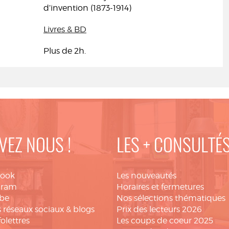
d’invention (1873-1914)
Livres & BD
Plus de 2h.
VEZ NOUS !
LES + CONSULTÉ
book
Les nouveautés
gram
Horaires et fermetures
be
Nos sélections thématiques
 réseaux sociaux & blogs
Prix des lecteurs 2026
folettres
Les coups de coeur 2025