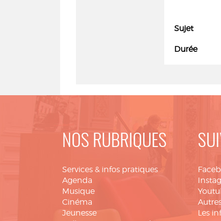
Sujet
Durée
NOS RUBRIQUES
SUI
Services & infos pratiques
Face
Agenda
Insta
Musique
Youtu
Cinéma
Autres
Jeunesse
Les in