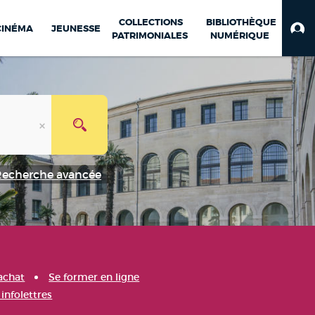
COLLECTIONS
BIBLIOTHÈQUE
CINÉMA
JEUNESSE
PATRIMONIALES
NUMÉRIQUE
Recherche avancée
achat
Se former en ligne
infolettres