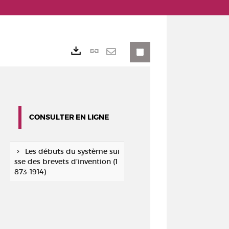
Lien
Exports
permanent
Envoyer
(Nouvelle
par
fenêtre)
mail
CONSULTER EN LIGNE
Les débuts du système sui
sse des brevets d’invention (1
873-1914)