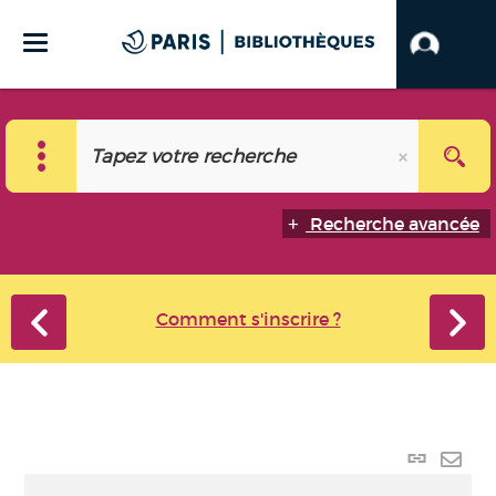
Recherche avancée
Comment s'inscrire ?
Lien
perma
Envo