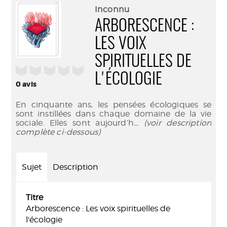
(Nouve
par
Inconnu
fenêtr
mail
ARBORESCENCE :
LES VOIX
SPIRITUELLES DE
/5
L'ÉCOLOGIE
0
avis
En cinquante ans, les pensées écologiques se
sont instillées dans chaque domaine de la vie
sociale. Elles sont aujourd’h
... (voir description
complète ci-dessous)
Sujet
Description
Titre
Arborescence : Les voix spirituelles de
l'écologie