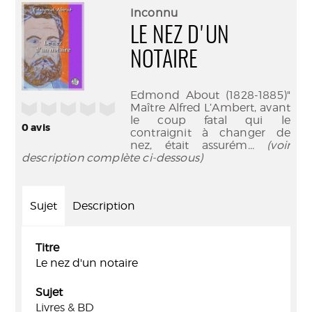
(Nouve
par
Inconnu
fenêtr
mail
LE NEZ D'UN
NOTAIRE
Edmond About (1828-1885)"
/5
Maître Alfred L’Ambert, avant
le coup fatal qui le
0
avis
contraignit à changer de
nez, était assurém
... (voir
description complète ci-dessous)
Sujet
Description
Titre
Le nez d'un notaire
Sujet
Livres & BD