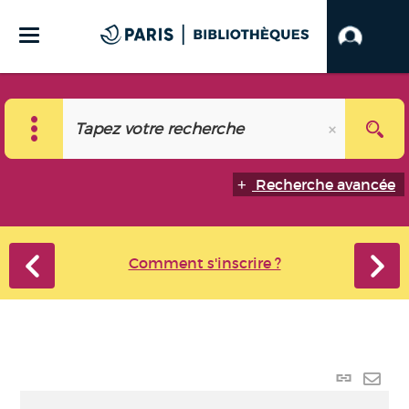
Recherche avancée
Comment s'inscrire ?
Lien
perma
Envo