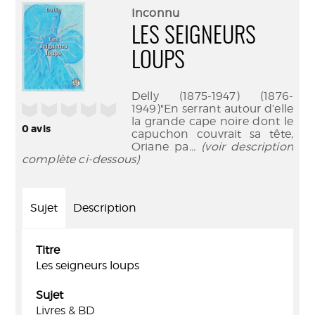
(Nouve
par
Inconnu
fenêtr
mail
LES SEIGNEURS
LOUPS
Delly (1875-1947) (1876-
/5
1949)"En serrant autour d’elle
la grande cape noire dont le
0
avis
capuchon couvrait sa tête,
Oriane pa
... (voir description
complète ci-dessous)
Sujet
Description
Titre
Les seigneurs loups
Sujet
Livres & BD