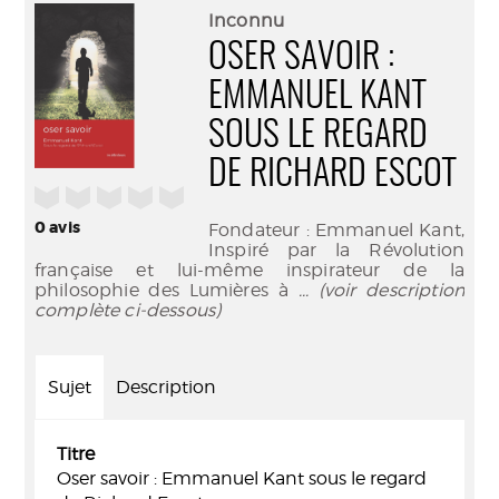
(Nouve
par
Inconnu
fenêtr
mail
OSER SAVOIR :
EMMANUEL KANT
SOUS LE REGARD
DE RICHARD ESCOT
/5
0
avis
Fondateur : Emmanuel Kant,
Inspiré par la Révolution
française et lui-même inspirateur de la
philosophie des Lumières à
... (voir description
complète ci-dessous)
Sujet
Description
Titre
Oser savoir : Emmanuel Kant sous le regard