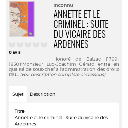
(Nouve
par
Inconnu
fenêtr
mail
ANNETTE ET LE
CRIMINEL : SUITE
DU VICAIRE DES
ARDENNES
/5
0
avis
Honoré de Balzac (1799-
1850)"Monsieur Luc-Joachim Gérard entra en
qualité de sous-chef à l’administration des droits
réu
... (voir description complète ci-dessous)
Sujet
Description
Titre
Annette et le criminel : Suite du vicaire des
Ardennes