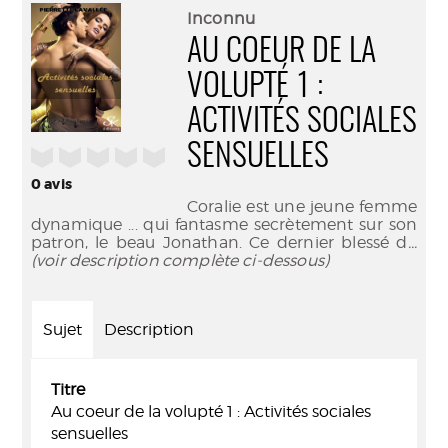
(Nouve
par
Inconnu
fenêtr
mail
AU COEUR DE LA
VOLUPTÉ 1 :
ACTIVITÉS SOCIALES
SENSUELLES
/5
0
avis
Coralie est une jeune femme
dynamique ... qui fantasme secrètement sur son
patron, le beau Jonathan. Ce dernier blessé d
...
(voir description complète ci-dessous)
Sujet
Description
Titre
Au coeur de la volupté 1 : Activités sociales
sensuelles