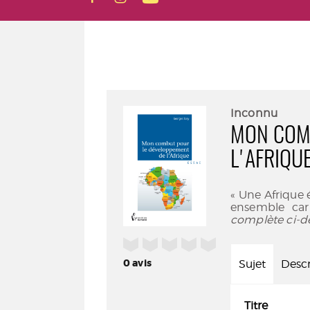
Inconnu
MON COMB
L'AFRIQU
« Une Afrique é
ensemble car 
complète ci-d
/5
0
avis
Sujet
Descr
Titre