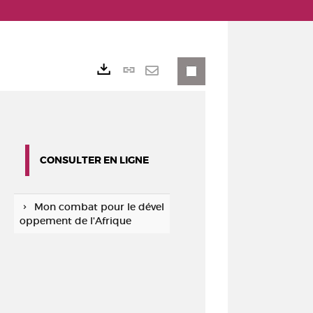
Lien
Exports
permanent
Envoyer
(Nouvelle
par
fenêtre)
mail
CONSULTER EN LIGNE
Mon combat pour le dével
oppement de l'Afrique