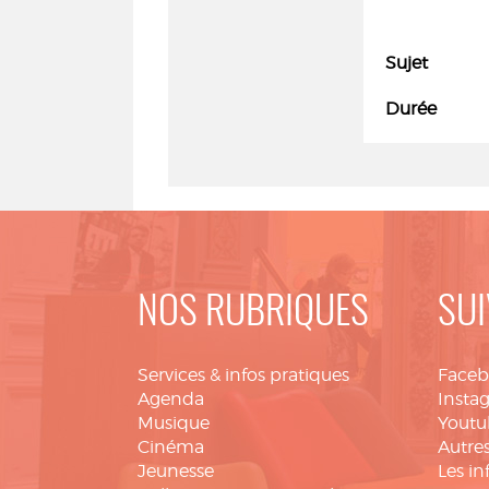
Sujet
Durée
NOS RUBRIQUES
SUI
Services & infos pratiques
Face
Agenda
Insta
Musique
Youtu
Cinéma
Autres
Jeunesse
Les in