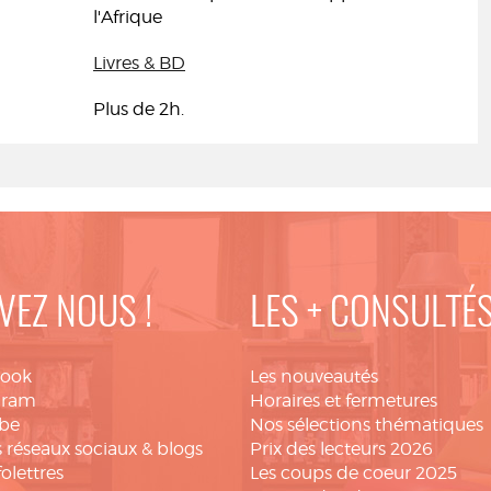
l'Afrique
Livres & BD
Plus de 2h.
VEZ NOUS !
LES + CONSULTÉ
book
Les nouveautés
gram
Horaires et fermetures
be
Nos sélections thématiques
 réseaux sociaux & blogs
Prix des lecteurs 2026
folettres
Les coups de coeur 2025