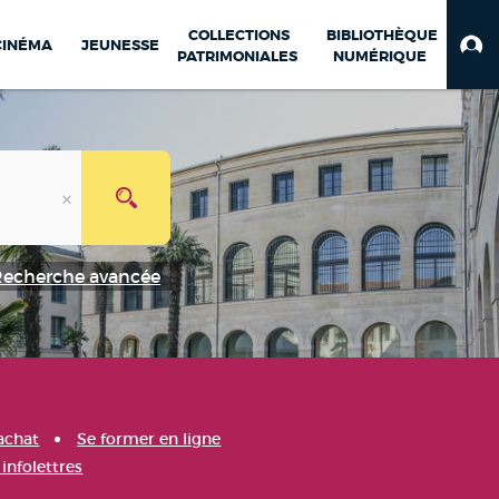
COLLECTIONS
BIBLIOTHÈQUE
CINÉMA
JEUNESSE
PATRIMONIALES
NUMÉRIQUE
Recherche avancée
achat
Se former en ligne
infolettres