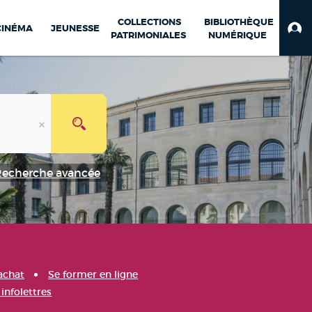
COLLECTIONS
BIBLIOTHÈQUE
CINÉMA
JEUNESSE
PATRIMONIALES
NUMÉRIQUE
Recherche avancée
achat
Se former en ligne
infolettres