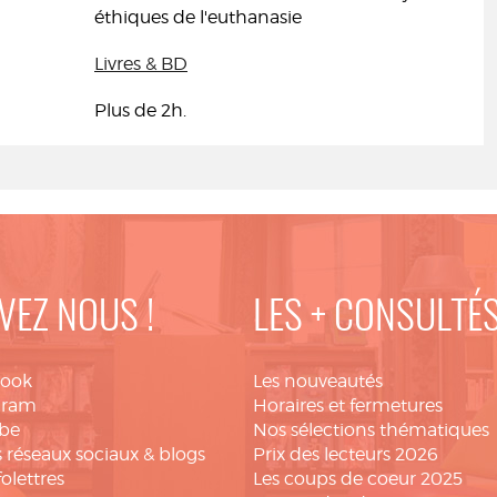
éthiques de l'euthanasie
Livres & BD
Plus de 2h.
VEZ NOUS !
LES + CONSULTÉ
book
Les nouveautés
gram
Horaires et fermetures
be
Nos sélections thématiques
 réseaux sociaux & blogs
Prix des lecteurs 2026
folettres
Les coups de coeur 2025