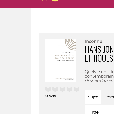
Inconnu
HANS JON
ÉTHIQUES
Quels sont l
contemporaine
description co
/5
0
avis
Sujet
Descr
Titre