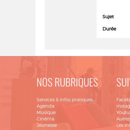
Sujet
Durée
NOS RUBRIQUES
SUI
Services & infos pratiques
Face
Agenda
Insta
Musique
Youtu
Cinéma
Autres
Jeunesse
Les in