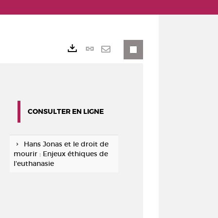
Lien
Exports
permanent
Envoyer
(Nouvelle
par
fenêtre)
mail
CONSULTER EN LIGNE
Hans Jonas et le droit de
mourir : Enjeux éthiques de
l'euthanasie