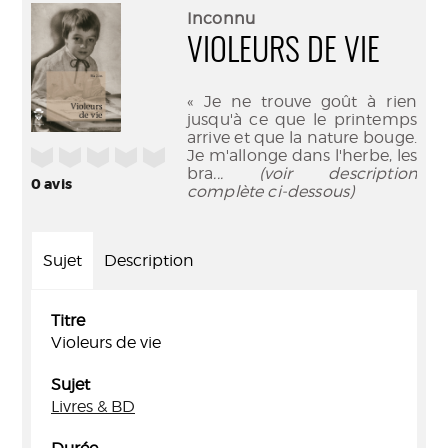
(Nouve
par
Inconnu
fenêtr
mail
VIOLEURS DE VIE
« Je ne trouve goût à rien
jusqu'à ce que le printemps
arrive et que la nature bouge.
/5
Je m'allonge dans l'herbe, les
bra
... (voir description
0
avis
complète ci-dessous)
Sujet
Description
Titre
Violeurs de vie
Sujet
Livres & BD