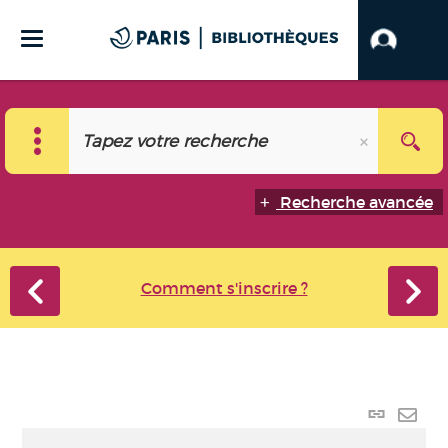
Recherche avancée
Comment s'inscrire ?
Lien
perma
Envo