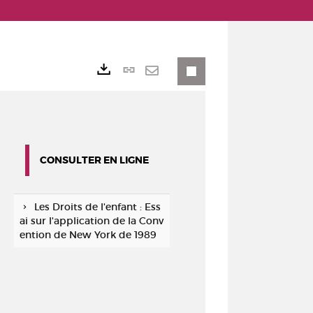
Lien
Exports
permanent
Envoyer
(Nouvelle
par
fenêtre)
mail
CONSULTER EN LIGNE
Les Droits de l'enfant : Ess
ai sur l'application de la Conv
ention de New York de 1989