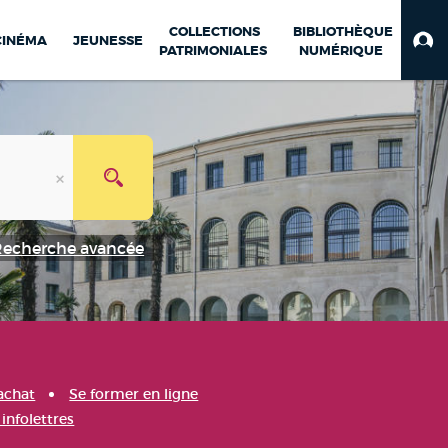
COLLECTIONS
BIBLIOTHÈQUE
CINÉMA
JEUNESSE
PATRIMONIALES
NUMÉRIQUE
Recherche avancée
achat
Se former en ligne
infolettres