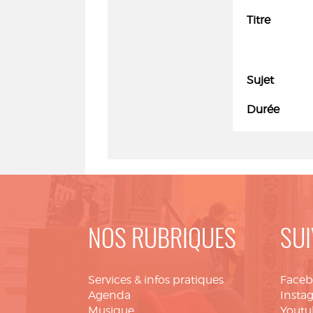
Titre
Sujet
Durée
NOS RUBRIQUES
SUI
Services & infos pratiques
Face
Agenda
Insta
Musique
Youtu