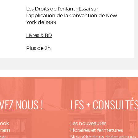
Les Droits de l'enfant : Essai sur
l'application de la Convention de New
York de 1989
Livres & BD
Plus de 2h.
VEZ NOUS !
LES + CONSULTÉ
book
Les nouveautés
gram
Horaires et fermetures
be
Nos sélections thématiques