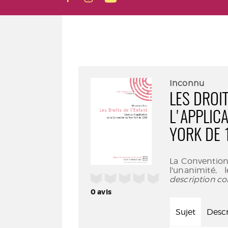
Inconnu
LES DROIT
L'APPLIC
YORK DE 
La Convention
l'unanimité,
/5
description co
0
avis
Sujet
Descr