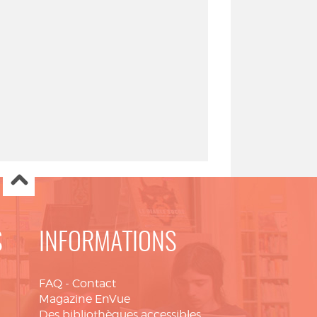
S
INFORMATIONS
FAQ
-
Contact
Magazine EnVue
Des bibliothèques accessibles