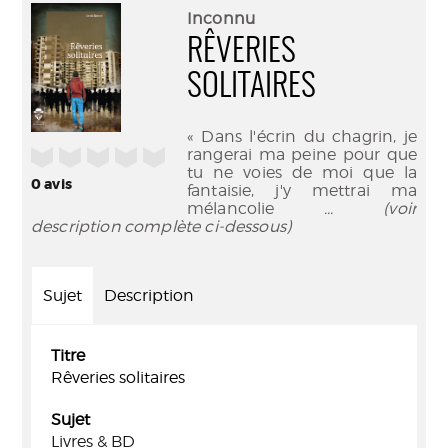
(Nouve
par
Inconnu
fenêtr
mail
RÊVERIES
SOLITAIRES
« Dans l'écrin du chagrin, je
/5
rangerai ma peine pour que
tu ne voies de moi que la
0
avis
fantaisie, j'y mettrai ma
mélancolie
... (voir
description complète ci-dessous)
Sujet
Description
Titre
Rêveries solitaires
Sujet
Livres & BD