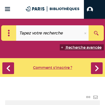
Recherche avancée
Comment s'inscrire ?
Lien
perma
Envo