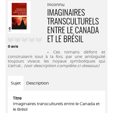
(Nouve
par
Inconnu
fenêtr
mail
IMAGINAIRES
TRANSCULTURELS
ENTRE LE CANADA
ET LE BRÉSIL
/5
0
avis
« Ces romans défont et
construisent tout à la fois, par une ambiguïté
toujours vivace, les noyaux symboliques qui
s'amal
... (voir description complète ci-dessous)
Sujet
Description
Titre
Imaginaires transculturels entre le Canada et
le Brésil