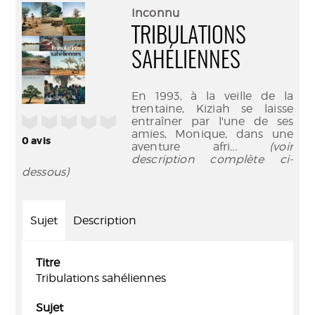
(Nouve
par
Inconnu
fenêtr
mail
TRIBULATIONS
SAHÉLIENNES
En 1993, à la veille de la
trentaine, Kiziah se laisse
/5
entraîner par l'une de ses
amies, Monique, dans une
0
avis
aventure afri
... (voir
description complète ci-
dessous)
Sujet
Description
Titre
Tribulations sahéliennes
Sujet