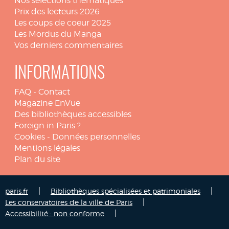
Nos sélections thématiques
Prix des lecteurs 2026
Les coups de coeur 2025
Les Mordus du Manga
Vos derniers commentaires
INFORMATIONS
FAQ
-
Contact
Magazine EnVue
Des bibliothèques accessibles
Foreign in Paris ?
Cookies
-
Données personnelles
Mentions légales
Plan du site
|
|
paris.fr
Bibliothèques spécialisées et patrimoniales
|
Les conservatoires de la ville de Paris
|
Accessibilité : non conforme