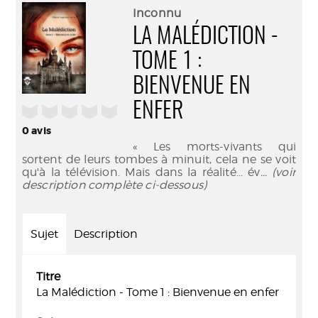
(Nouve
par
Inconnu
fenêtr
mail
LA MALÉDICTION -
TOME 1 :
BIENVENUE EN
ENFER
/5
0
avis
« Les morts-vivants qui
sortent de leurs tombes à minuit, cela ne se voit
qu'à la télévision. Mais dans la réalité... év
... (voir
description complète ci-dessous)
Sujet
Description
Titre
La Malédiction - Tome 1 : Bienvenue en enfer