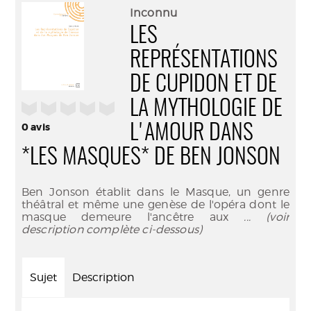
(Nouve
par
Inconnu
fenêtr
mail
LES
REPRÉSENTATIONS
DE CUPIDON ET DE
LA MYTHOLOGIE DE
/5
0
avis
L'AMOUR DANS
*LES MASQUES* DE BEN JONSON
Ben Jonson établit dans le Masque, un genre
théâtral et même une genèse de l'opéra dont le
masque demeure l'ancêtre aux
... (voir
description complète ci-dessous)
Sujet
Description