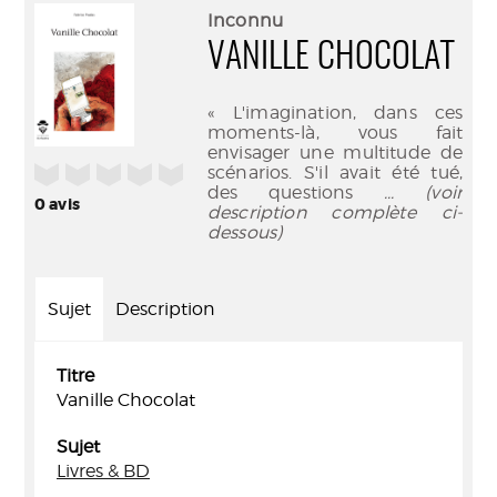
(Nouve
par
Inconnu
fenêtr
mail
VANILLE CHOCOLAT
« L'imagination, dans ces
moments-là, vous fait
envisager une multitude de
/5
scénarios. S'il avait été tué,
des questions
... (voir
0
avis
description complète ci-
dessous)
Sujet
Description
Titre
Vanille Chocolat
Sujet
Livres & BD