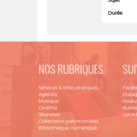
Sujet
Durée
NOS RUBRIQUES
SUI
Services & infos pratiques
Face
Agenda
Insta
Musique
Youtu
Cinéma
Autres
Jeunesse
Les in
Collections patrimoniales
Bibliothèque numérique