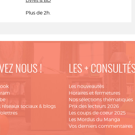
Livres & BD
Plus de 2h.
VEZ NOUS !
LES + CONSULTÉ
book
Les nouveautés
gram
Horaires et fermetures
be
Nos sélections thématiques
 réseaux sociaux & blogs
Prix des lecteurs 2026
folettres
Les coups de coeur 2025
Les Mordus du Manga
Vos derniers commentaires