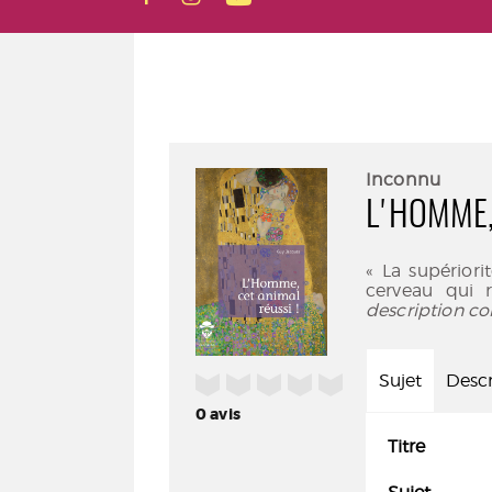
Inconnu
L'HOMME,
« La supérior
cerveau qui 
description co
Sujet
Descr
/5
0
avis
Titre