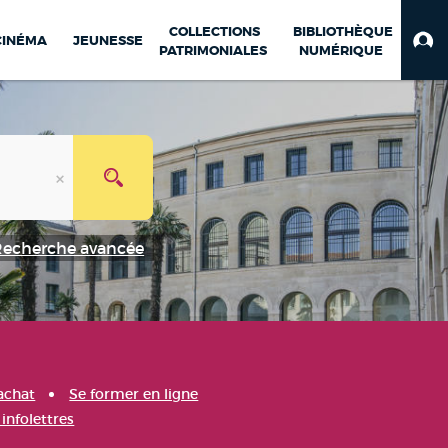
COLLECTIONS
BIBLIOTHÈQUE
CINÉMA
JEUNESSE
PATRIMONIALES
NUMÉRIQUE
Recherche avancée
achat
Se former en ligne
infolettres