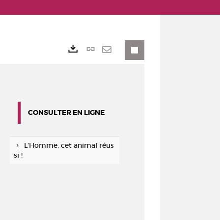
Lien
Exports
permanent
Envoyer
(Nouvelle
par
fenêtre)
mail
CONSULTER EN LIGNE
L'Homme, cet animal réus
si !