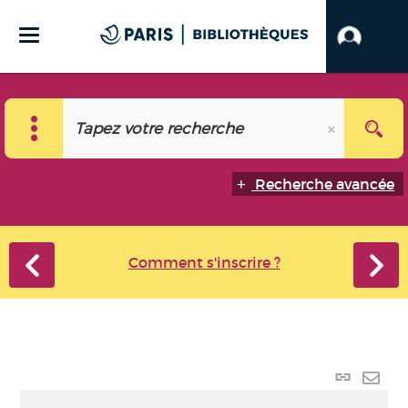
Recherche avancée
Comment s'inscrire ?
Lien
perma
Envo