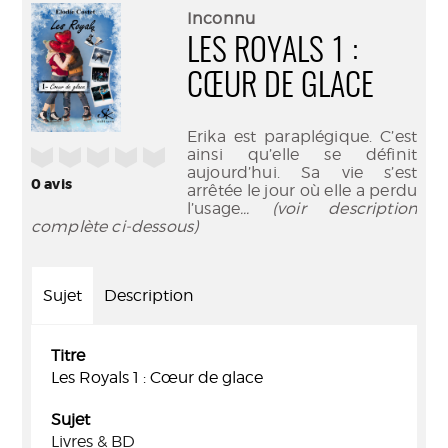
(Nouve
par
Inconnu
fenêtr
mail
LES ROYALS 1 :
CŒUR DE GLACE
Erika est paraplégique. C’est
/5
ainsi qu’elle se définit
aujourd’hui. Sa vie s’est
0
avis
arrêtée le jour où elle a perdu
l’usage
... (voir description
complète ci-dessous)
Sujet
Description
Titre
Les Royals 1 : Cœur de glace
Sujet
Livres & BD