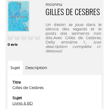
(Nouve
par
Inconnu
fenêtr
mail
GILLES DE CESBRES
Un destin se joue dans le
silence des regards et le
poids des serments non
/5
dits.Avec Gilles de Cesbres,
Delly entraîne l
... (voir
0
avis
description complète ci-
dessous)
Sujet
Description
Titre
Gilles de Cesbres
Sujet
Livres & BD