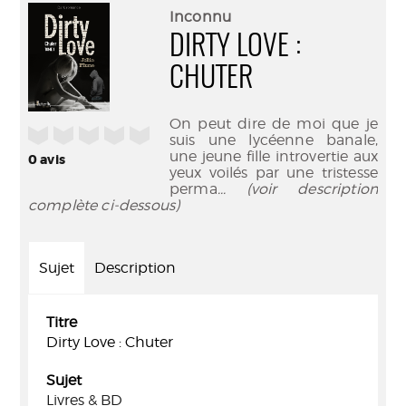
(Nouve
par
Inconnu
fenêtr
mail
DIRTY LOVE :
CHUTER
On peut dire de moi que je
/5
suis une lycéenne banale,
une jeune fille introvertie aux
0
avis
yeux voilés par une tristesse
perma
... (voir description
complète ci-dessous)
Sujet
Description
Titre
Dirty Love : Chuter
Sujet
Livres & BD