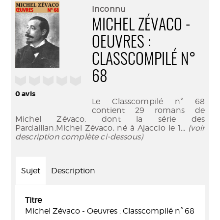
(Nouve
par
Inconnu
fenêtr
mail
MICHEL ZÉVACO -
OEUVRES :
CLASSCOMPILÉ N°
68
/5
0
avis
Le Classcompilé n° 68
contient 29 romans de
Michel Zévaco, dont la série des
Pardaillan.Michel Zévaco, né à Ajaccio le 1
... (voir
description complète ci-dessous)
Sujet
Description
Titre
Michel Zévaco - Oeuvres : Classcompilé n° 68